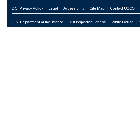
DOI Privacy Policy
Legal
Accessibility
Site Map
Contact USGS
U.S. Department of the Interior
DOI Inspector General
White House