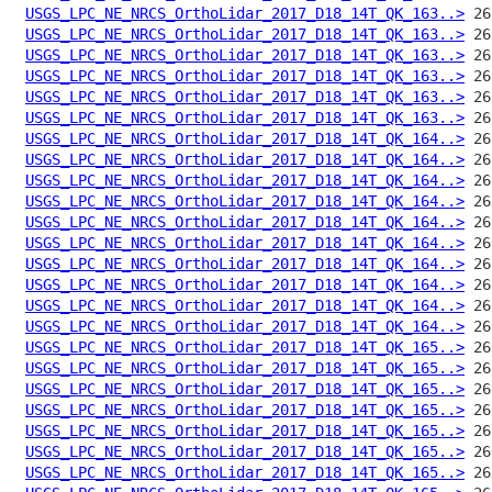
USGS_LPC_NE_NRCS_OrthoLidar_2017_D18_14T_QK_163..>
USGS_LPC_NE_NRCS_OrthoLidar_2017_D18_14T_QK_163..>
USGS_LPC_NE_NRCS_OrthoLidar_2017_D18_14T_QK_163..>
USGS_LPC_NE_NRCS_OrthoLidar_2017_D18_14T_QK_163..>
USGS_LPC_NE_NRCS_OrthoLidar_2017_D18_14T_QK_163..>
USGS_LPC_NE_NRCS_OrthoLidar_2017_D18_14T_QK_163..>
USGS_LPC_NE_NRCS_OrthoLidar_2017_D18_14T_QK_164..>
USGS_LPC_NE_NRCS_OrthoLidar_2017_D18_14T_QK_164..>
USGS_LPC_NE_NRCS_OrthoLidar_2017_D18_14T_QK_164..>
USGS_LPC_NE_NRCS_OrthoLidar_2017_D18_14T_QK_164..>
USGS_LPC_NE_NRCS_OrthoLidar_2017_D18_14T_QK_164..>
USGS_LPC_NE_NRCS_OrthoLidar_2017_D18_14T_QK_164..>
USGS_LPC_NE_NRCS_OrthoLidar_2017_D18_14T_QK_164..>
USGS_LPC_NE_NRCS_OrthoLidar_2017_D18_14T_QK_164..>
USGS_LPC_NE_NRCS_OrthoLidar_2017_D18_14T_QK_164..>
USGS_LPC_NE_NRCS_OrthoLidar_2017_D18_14T_QK_164..>
USGS_LPC_NE_NRCS_OrthoLidar_2017_D18_14T_QK_165..>
USGS_LPC_NE_NRCS_OrthoLidar_2017_D18_14T_QK_165..>
USGS_LPC_NE_NRCS_OrthoLidar_2017_D18_14T_QK_165..>
USGS_LPC_NE_NRCS_OrthoLidar_2017_D18_14T_QK_165..>
USGS_LPC_NE_NRCS_OrthoLidar_2017_D18_14T_QK_165..>
USGS_LPC_NE_NRCS_OrthoLidar_2017_D18_14T_QK_165..>
USGS_LPC_NE_NRCS_OrthoLidar_2017_D18_14T_QK_165..>