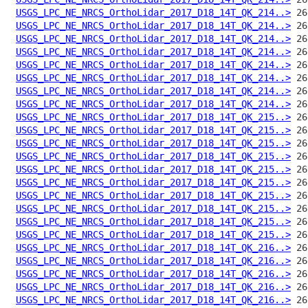
USGS_LPC_NE_NRCS_OrthoLidar_2017_D18_14T_QK_214..>
USGS_LPC_NE_NRCS_OrthoLidar_2017_D18_14T_QK_214..>
USGS_LPC_NE_NRCS_OrthoLidar_2017_D18_14T_QK_214..>
USGS_LPC_NE_NRCS_OrthoLidar_2017_D18_14T_QK_214..>
USGS_LPC_NE_NRCS_OrthoLidar_2017_D18_14T_QK_214..>
USGS_LPC_NE_NRCS_OrthoLidar_2017_D18_14T_QK_214..>
USGS_LPC_NE_NRCS_OrthoLidar_2017_D18_14T_QK_214..>
USGS_LPC_NE_NRCS_OrthoLidar_2017_D18_14T_QK_214..>
USGS_LPC_NE_NRCS_OrthoLidar_2017_D18_14T_QK_215..>
USGS_LPC_NE_NRCS_OrthoLidar_2017_D18_14T_QK_215..>
USGS_LPC_NE_NRCS_OrthoLidar_2017_D18_14T_QK_215..>
USGS_LPC_NE_NRCS_OrthoLidar_2017_D18_14T_QK_215..>
USGS_LPC_NE_NRCS_OrthoLidar_2017_D18_14T_QK_215..>
USGS_LPC_NE_NRCS_OrthoLidar_2017_D18_14T_QK_215..>
USGS_LPC_NE_NRCS_OrthoLidar_2017_D18_14T_QK_215..>
USGS_LPC_NE_NRCS_OrthoLidar_2017_D18_14T_QK_215..>
USGS_LPC_NE_NRCS_OrthoLidar_2017_D18_14T_QK_215..>
USGS_LPC_NE_NRCS_OrthoLidar_2017_D18_14T_QK_215..>
USGS_LPC_NE_NRCS_OrthoLidar_2017_D18_14T_QK_216..>
USGS_LPC_NE_NRCS_OrthoLidar_2017_D18_14T_QK_216..>
USGS_LPC_NE_NRCS_OrthoLidar_2017_D18_14T_QK_216..>
USGS_LPC_NE_NRCS_OrthoLidar_2017_D18_14T_QK_216..>
USGS_LPC_NE_NRCS_OrthoLidar_2017_D18_14T_QK_216..>