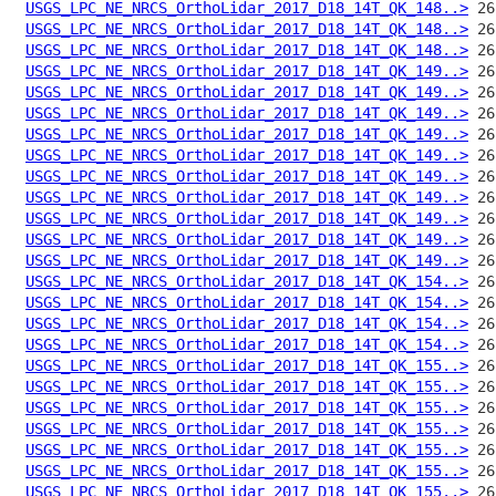
USGS_LPC_NE_NRCS_OrthoLidar_2017_D18_14T_QK_148..>
USGS_LPC_NE_NRCS_OrthoLidar_2017_D18_14T_QK_148..>
USGS_LPC_NE_NRCS_OrthoLidar_2017_D18_14T_QK_148..>
USGS_LPC_NE_NRCS_OrthoLidar_2017_D18_14T_QK_149..>
USGS_LPC_NE_NRCS_OrthoLidar_2017_D18_14T_QK_149..>
USGS_LPC_NE_NRCS_OrthoLidar_2017_D18_14T_QK_149..>
USGS_LPC_NE_NRCS_OrthoLidar_2017_D18_14T_QK_149..>
USGS_LPC_NE_NRCS_OrthoLidar_2017_D18_14T_QK_149..>
USGS_LPC_NE_NRCS_OrthoLidar_2017_D18_14T_QK_149..>
USGS_LPC_NE_NRCS_OrthoLidar_2017_D18_14T_QK_149..>
USGS_LPC_NE_NRCS_OrthoLidar_2017_D18_14T_QK_149..>
USGS_LPC_NE_NRCS_OrthoLidar_2017_D18_14T_QK_149..>
USGS_LPC_NE_NRCS_OrthoLidar_2017_D18_14T_QK_149..>
USGS_LPC_NE_NRCS_OrthoLidar_2017_D18_14T_QK_154..>
USGS_LPC_NE_NRCS_OrthoLidar_2017_D18_14T_QK_154..>
USGS_LPC_NE_NRCS_OrthoLidar_2017_D18_14T_QK_154..>
USGS_LPC_NE_NRCS_OrthoLidar_2017_D18_14T_QK_154..>
USGS_LPC_NE_NRCS_OrthoLidar_2017_D18_14T_QK_155..>
USGS_LPC_NE_NRCS_OrthoLidar_2017_D18_14T_QK_155..>
USGS_LPC_NE_NRCS_OrthoLidar_2017_D18_14T_QK_155..>
USGS_LPC_NE_NRCS_OrthoLidar_2017_D18_14T_QK_155..>
USGS_LPC_NE_NRCS_OrthoLidar_2017_D18_14T_QK_155..>
USGS_LPC_NE_NRCS_OrthoLidar_2017_D18_14T_QK_155..>
USGS_LPC_NE_NRCS_OrthoLidar_2017_D18_14T_QK_155..>