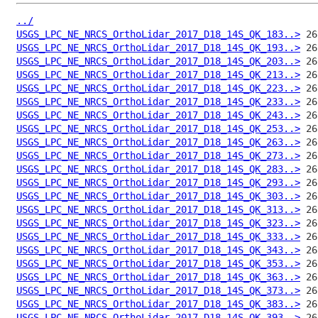
../
USGS_LPC_NE_NRCS_OrthoLidar_2017_D18_14S_QK_183..>
USGS_LPC_NE_NRCS_OrthoLidar_2017_D18_14S_QK_193..>
USGS_LPC_NE_NRCS_OrthoLidar_2017_D18_14S_QK_203..>
USGS_LPC_NE_NRCS_OrthoLidar_2017_D18_14S_QK_213..>
USGS_LPC_NE_NRCS_OrthoLidar_2017_D18_14S_QK_223..>
USGS_LPC_NE_NRCS_OrthoLidar_2017_D18_14S_QK_233..>
USGS_LPC_NE_NRCS_OrthoLidar_2017_D18_14S_QK_243..>
USGS_LPC_NE_NRCS_OrthoLidar_2017_D18_14S_QK_253..>
USGS_LPC_NE_NRCS_OrthoLidar_2017_D18_14S_QK_263..>
USGS_LPC_NE_NRCS_OrthoLidar_2017_D18_14S_QK_273..>
USGS_LPC_NE_NRCS_OrthoLidar_2017_D18_14S_QK_283..>
USGS_LPC_NE_NRCS_OrthoLidar_2017_D18_14S_QK_293..>
USGS_LPC_NE_NRCS_OrthoLidar_2017_D18_14S_QK_303..>
USGS_LPC_NE_NRCS_OrthoLidar_2017_D18_14S_QK_313..>
USGS_LPC_NE_NRCS_OrthoLidar_2017_D18_14S_QK_323..>
USGS_LPC_NE_NRCS_OrthoLidar_2017_D18_14S_QK_333..>
USGS_LPC_NE_NRCS_OrthoLidar_2017_D18_14S_QK_343..>
USGS_LPC_NE_NRCS_OrthoLidar_2017_D18_14S_QK_353..>
USGS_LPC_NE_NRCS_OrthoLidar_2017_D18_14S_QK_363..>
USGS_LPC_NE_NRCS_OrthoLidar_2017_D18_14S_QK_373..>
USGS_LPC_NE_NRCS_OrthoLidar_2017_D18_14S_QK_383..>
USGS_LPC_NE_NRCS_OrthoLidar_2017_D18_14S_QK_393..>