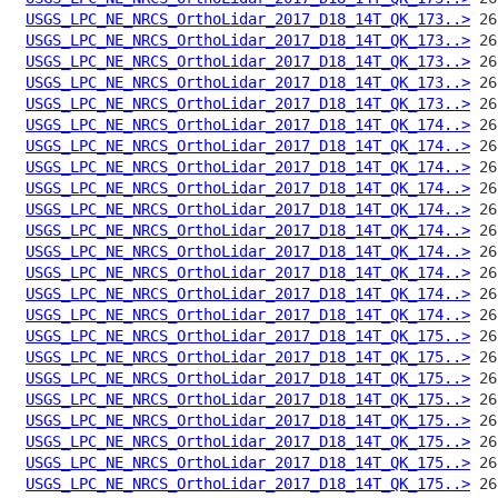
USGS_LPC_NE_NRCS_OrthoLidar_2017_D18_14T_QK_173..>
USGS_LPC_NE_NRCS_OrthoLidar_2017_D18_14T_QK_173..>
USGS_LPC_NE_NRCS_OrthoLidar_2017_D18_14T_QK_173..>
USGS_LPC_NE_NRCS_OrthoLidar_2017_D18_14T_QK_173..>
USGS_LPC_NE_NRCS_OrthoLidar_2017_D18_14T_QK_173..>
USGS_LPC_NE_NRCS_OrthoLidar_2017_D18_14T_QK_174..>
USGS_LPC_NE_NRCS_OrthoLidar_2017_D18_14T_QK_174..>
USGS_LPC_NE_NRCS_OrthoLidar_2017_D18_14T_QK_174..>
USGS_LPC_NE_NRCS_OrthoLidar_2017_D18_14T_QK_174..>
USGS_LPC_NE_NRCS_OrthoLidar_2017_D18_14T_QK_174..>
USGS_LPC_NE_NRCS_OrthoLidar_2017_D18_14T_QK_174..>
USGS_LPC_NE_NRCS_OrthoLidar_2017_D18_14T_QK_174..>
USGS_LPC_NE_NRCS_OrthoLidar_2017_D18_14T_QK_174..>
USGS_LPC_NE_NRCS_OrthoLidar_2017_D18_14T_QK_174..>
USGS_LPC_NE_NRCS_OrthoLidar_2017_D18_14T_QK_174..>
USGS_LPC_NE_NRCS_OrthoLidar_2017_D18_14T_QK_175..>
USGS_LPC_NE_NRCS_OrthoLidar_2017_D18_14T_QK_175..>
USGS_LPC_NE_NRCS_OrthoLidar_2017_D18_14T_QK_175..>
USGS_LPC_NE_NRCS_OrthoLidar_2017_D18_14T_QK_175..>
USGS_LPC_NE_NRCS_OrthoLidar_2017_D18_14T_QK_175..>
USGS_LPC_NE_NRCS_OrthoLidar_2017_D18_14T_QK_175..>
USGS_LPC_NE_NRCS_OrthoLidar_2017_D18_14T_QK_175..>
USGS_LPC_NE_NRCS_OrthoLidar_2017_D18_14T_QK_175..>