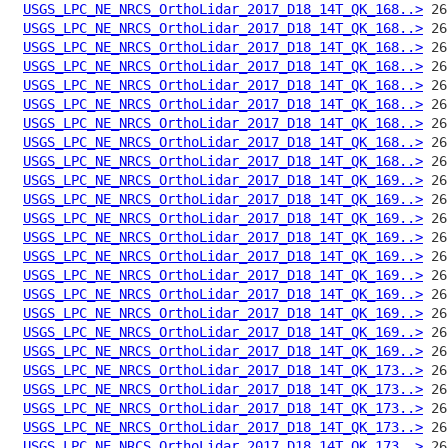
USGS_LPC_NE_NRCS_OrthoLidar_2017_D18_14T_QK_168..>
USGS_LPC_NE_NRCS_OrthoLidar_2017_D18_14T_QK_168..>
USGS_LPC_NE_NRCS_OrthoLidar_2017_D18_14T_QK_168..>
USGS_LPC_NE_NRCS_OrthoLidar_2017_D18_14T_QK_168..>
USGS_LPC_NE_NRCS_OrthoLidar_2017_D18_14T_QK_168..>
USGS_LPC_NE_NRCS_OrthoLidar_2017_D18_14T_QK_168..>
USGS_LPC_NE_NRCS_OrthoLidar_2017_D18_14T_QK_168..>
USGS_LPC_NE_NRCS_OrthoLidar_2017_D18_14T_QK_168..>
USGS_LPC_NE_NRCS_OrthoLidar_2017_D18_14T_QK_168..>
USGS_LPC_NE_NRCS_OrthoLidar_2017_D18_14T_QK_169..>
USGS_LPC_NE_NRCS_OrthoLidar_2017_D18_14T_QK_169..>
USGS_LPC_NE_NRCS_OrthoLidar_2017_D18_14T_QK_169..>
USGS_LPC_NE_NRCS_OrthoLidar_2017_D18_14T_QK_169..>
USGS_LPC_NE_NRCS_OrthoLidar_2017_D18_14T_QK_169..>
USGS_LPC_NE_NRCS_OrthoLidar_2017_D18_14T_QK_169..>
USGS_LPC_NE_NRCS_OrthoLidar_2017_D18_14T_QK_169..>
USGS_LPC_NE_NRCS_OrthoLidar_2017_D18_14T_QK_169..>
USGS_LPC_NE_NRCS_OrthoLidar_2017_D18_14T_QK_169..>
USGS_LPC_NE_NRCS_OrthoLidar_2017_D18_14T_QK_169..>
USGS_LPC_NE_NRCS_OrthoLidar_2017_D18_14T_QK_173..>
USGS_LPC_NE_NRCS_OrthoLidar_2017_D18_14T_QK_173..>
USGS_LPC_NE_NRCS_OrthoLidar_2017_D18_14T_QK_173..>
USGS_LPC_NE_NRCS_OrthoLidar_2017_D18_14T_QK_173..>
USGS_LPC_NE_NRCS_OrthoLidar_2017_D18_14T_QK_173..>