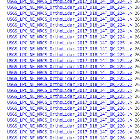
USGS_LPC_NE_NRCS_OrthoLidar_2017_D18_14T_QK_224..>
USGS_LPC_NE_NRCS_OrthoLidar_2017_D18_14T_QK_224..>
USGS_LPC_NE_NRCS_OrthoLidar_2017_D18_14T_QK_224..>
USGS_LPC_NE_NRCS_OrthoLidar_2017_D18_14T_QK_224..>
USGS_LPC_NE_NRCS_OrthoLidar_2017_D18_14T_QK_224..>
USGS_LPC_NE_NRCS_OrthoLidar_2017_D18_14T_QK_224..>
USGS_LPC_NE_NRCS_OrthoLidar_2017_D18_14T_QK_224..>
USGS_LPC_NE_NRCS_OrthoLidar_2017_D18_14T_QK_225..>
USGS_LPC_NE_NRCS_OrthoLidar_2017_D18_14T_QK_225..>
USGS_LPC_NE_NRCS_OrthoLidar_2017_D18_14T_QK_225..>
USGS_LPC_NE_NRCS_OrthoLidar_2017_D18_14T_QK_225..>
USGS_LPC_NE_NRCS_OrthoLidar_2017_D18_14T_QK_225..>
USGS_LPC_NE_NRCS_OrthoLidar_2017_D18_14T_QK_225..>
USGS_LPC_NE_NRCS_OrthoLidar_2017_D18_14T_QK_225..>
USGS_LPC_NE_NRCS_OrthoLidar_2017_D18_14T_QK_225..>
USGS_LPC_NE_NRCS_OrthoLidar_2017_D18_14T_QK_225..>
USGS_LPC_NE_NRCS_OrthoLidar_2017_D18_14T_QK_225..>
USGS_LPC_NE_NRCS_OrthoLidar_2017_D18_14T_QK_226..>
USGS_LPC_NE_NRCS_OrthoLidar_2017_D18_14T_QK_226..>
USGS_LPC_NE_NRCS_OrthoLidar_2017_D18_14T_QK_226..>
USGS_LPC_NE_NRCS_OrthoLidar_2017_D18_14T_QK_226..>
USGS_LPC_NE_NRCS_OrthoLidar_2017_D18_14T_QK_226..>
USGS_LPC_NE_NRCS_OrthoLidar_2017_D18_14T_QK_226..>
USGS_LPC_NE_NRCS_OrthoLidar_2017_D18_14T_QK_226..>