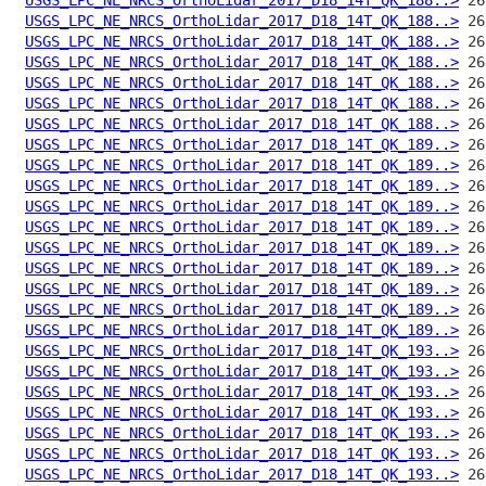
USGS_LPC_NE_NRCS_OrthoLidar_2017_D18_14T_QK_188..>
USGS_LPC_NE_NRCS_OrthoLidar_2017_D18_14T_QK_188..>
USGS_LPC_NE_NRCS_OrthoLidar_2017_D18_14T_QK_188..>
USGS_LPC_NE_NRCS_OrthoLidar_2017_D18_14T_QK_188..>
USGS_LPC_NE_NRCS_OrthoLidar_2017_D18_14T_QK_188..>
USGS_LPC_NE_NRCS_OrthoLidar_2017_D18_14T_QK_188..>
USGS_LPC_NE_NRCS_OrthoLidar_2017_D18_14T_QK_189..>
USGS_LPC_NE_NRCS_OrthoLidar_2017_D18_14T_QK_189..>
USGS_LPC_NE_NRCS_OrthoLidar_2017_D18_14T_QK_189..>
USGS_LPC_NE_NRCS_OrthoLidar_2017_D18_14T_QK_189..>
USGS_LPC_NE_NRCS_OrthoLidar_2017_D18_14T_QK_189..>
USGS_LPC_NE_NRCS_OrthoLidar_2017_D18_14T_QK_189..>
USGS_LPC_NE_NRCS_OrthoLidar_2017_D18_14T_QK_189..>
USGS_LPC_NE_NRCS_OrthoLidar_2017_D18_14T_QK_189..>
USGS_LPC_NE_NRCS_OrthoLidar_2017_D18_14T_QK_189..>
USGS_LPC_NE_NRCS_OrthoLidar_2017_D18_14T_QK_189..>
USGS_LPC_NE_NRCS_OrthoLidar_2017_D18_14T_QK_193..>
USGS_LPC_NE_NRCS_OrthoLidar_2017_D18_14T_QK_193..>
USGS_LPC_NE_NRCS_OrthoLidar_2017_D18_14T_QK_193..>
USGS_LPC_NE_NRCS_OrthoLidar_2017_D18_14T_QK_193..>
USGS_LPC_NE_NRCS_OrthoLidar_2017_D18_14T_QK_193..>
USGS_LPC_NE_NRCS_OrthoLidar_2017_D18_14T_QK_193..>
USGS_LPC_NE_NRCS_OrthoLidar_2017_D18_14T_QK_193..>