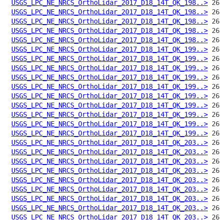
USGS_LPC_NE_NRCS_OrthoLidar_2017_D18_14T_QK_198..>
USGS_LPC_NE_NRCS_OrthoLidar_2017_D18_14T_QK_198..>
USGS_LPC_NE_NRCS_OrthoLidar_2017_D18_14T_QK_198..>
USGS_LPC_NE_NRCS_OrthoLidar_2017_D18_14T_QK_198..>
USGS_LPC_NE_NRCS_OrthoLidar_2017_D18_14T_QK_198..>
USGS_LPC_NE_NRCS_OrthoLidar_2017_D18_14T_QK_199..>
USGS_LPC_NE_NRCS_OrthoLidar_2017_D18_14T_QK_199..>
USGS_LPC_NE_NRCS_OrthoLidar_2017_D18_14T_QK_199..>
USGS_LPC_NE_NRCS_OrthoLidar_2017_D18_14T_QK_199..>
USGS_LPC_NE_NRCS_OrthoLidar_2017_D18_14T_QK_199..>
USGS_LPC_NE_NRCS_OrthoLidar_2017_D18_14T_QK_199..>
USGS_LPC_NE_NRCS_OrthoLidar_2017_D18_14T_QK_199..>
USGS_LPC_NE_NRCS_OrthoLidar_2017_D18_14T_QK_199..>
USGS_LPC_NE_NRCS_OrthoLidar_2017_D18_14T_QK_199..>
USGS_LPC_NE_NRCS_OrthoLidar_2017_D18_14T_QK_199..>
USGS_LPC_NE_NRCS_OrthoLidar_2017_D18_14T_QK_203..>
USGS_LPC_NE_NRCS_OrthoLidar_2017_D18_14T_QK_203..>
USGS_LPC_NE_NRCS_OrthoLidar_2017_D18_14T_QK_203..>
USGS_LPC_NE_NRCS_OrthoLidar_2017_D18_14T_QK_203..>
USGS_LPC_NE_NRCS_OrthoLidar_2017_D18_14T_QK_203..>
USGS_LPC_NE_NRCS_OrthoLidar_2017_D18_14T_QK_203..>
USGS_LPC_NE_NRCS_OrthoLidar_2017_D18_14T_QK_203..>
USGS_LPC_NE_NRCS_OrthoLidar_2017_D18_14T_QK_203..>
USGS_LPC_NE_NRCS_OrthoLidar_2017_D18_14T_QK_203..>