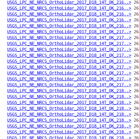
USGS_LPC_NE_NRCS_OrthoLidar_2017_D18_14T_QK_216..>
USGS_LPC_NE_NRCS_OrthoLidar_2017_D18_14T_QK_216..>
USGS_LPC_NE_NRCS_OrthoLidar_2017_D18_14T_QK_216..>
USGS_LPC_NE_NRCS_OrthoLidar_2017_D18_14T_QK_216..>
USGS_LPC_NE_NRCS_OrthoLidar_2017_D18_14T_QK_216..>
USGS_LPC_NE_NRCS_OrthoLidar_2017_D18_14T_QK_217..>
USGS_LPC_NE_NRCS_OrthoLidar_2017_D18_14T_QK_217..>
USGS_LPC_NE_NRCS_OrthoLidar_2017_D18_14T_QK_217..>
USGS_LPC_NE_NRCS_OrthoLidar_2017_D18_14T_QK_217..>
USGS_LPC_NE_NRCS_OrthoLidar_2017_D18_14T_QK_217..>
USGS_LPC_NE_NRCS_OrthoLidar_2017_D18_14T_QK_217..>
USGS_LPC_NE_NRCS_OrthoLidar_2017_D18_14T_QK_217..>
USGS_LPC_NE_NRCS_OrthoLidar_2017_D18_14T_QK_217..>
USGS_LPC_NE_NRCS_OrthoLidar_2017_D18_14T_QK_217..>
USGS_LPC_NE_NRCS_OrthoLidar_2017_D18_14T_QK_217..>
USGS_LPC_NE_NRCS_OrthoLidar_2017_D18_14T_QK_218..>
USGS_LPC_NE_NRCS_OrthoLidar_2017_D18_14T_QK_218..>
USGS_LPC_NE_NRCS_OrthoLidar_2017_D18_14T_QK_218..>
USGS_LPC_NE_NRCS_OrthoLidar_2017_D18_14T_QK_218..>
USGS_LPC_NE_NRCS_OrthoLidar_2017_D18_14T_QK_218..>
USGS_LPC_NE_NRCS_OrthoLidar_2017_D18_14T_QK_218..>
USGS_LPC_NE_NRCS_OrthoLidar_2017_D18_14T_QK_218..>
USGS_LPC_NE_NRCS_OrthoLidar_2017_D18_14T_QK_218..>
USGS_LPC_NE_NRCS_OrthoLidar_2017_D18_14T_QK_218..>