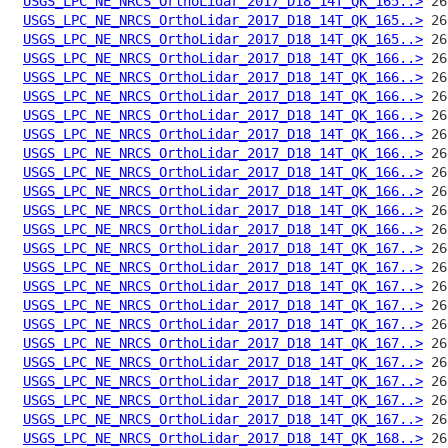
USGS_LPC_NE_NRCS_OrthoLidar_2017_D18_14T_QK_165..>
USGS_LPC_NE_NRCS_OrthoLidar_2017_D18_14T_QK_165..>
USGS_LPC_NE_NRCS_OrthoLidar_2017_D18_14T_QK_165..>
USGS_LPC_NE_NRCS_OrthoLidar_2017_D18_14T_QK_166..>
USGS_LPC_NE_NRCS_OrthoLidar_2017_D18_14T_QK_166..>
USGS_LPC_NE_NRCS_OrthoLidar_2017_D18_14T_QK_166..>
USGS_LPC_NE_NRCS_OrthoLidar_2017_D18_14T_QK_166..>
USGS_LPC_NE_NRCS_OrthoLidar_2017_D18_14T_QK_166..>
USGS_LPC_NE_NRCS_OrthoLidar_2017_D18_14T_QK_166..>
USGS_LPC_NE_NRCS_OrthoLidar_2017_D18_14T_QK_166..>
USGS_LPC_NE_NRCS_OrthoLidar_2017_D18_14T_QK_166..>
USGS_LPC_NE_NRCS_OrthoLidar_2017_D18_14T_QK_166..>
USGS_LPC_NE_NRCS_OrthoLidar_2017_D18_14T_QK_166..>
USGS_LPC_NE_NRCS_OrthoLidar_2017_D18_14T_QK_167..>
USGS_LPC_NE_NRCS_OrthoLidar_2017_D18_14T_QK_167..>
USGS_LPC_NE_NRCS_OrthoLidar_2017_D18_14T_QK_167..>
USGS_LPC_NE_NRCS_OrthoLidar_2017_D18_14T_QK_167..>
USGS_LPC_NE_NRCS_OrthoLidar_2017_D18_14T_QK_167..>
USGS_LPC_NE_NRCS_OrthoLidar_2017_D18_14T_QK_167..>
USGS_LPC_NE_NRCS_OrthoLidar_2017_D18_14T_QK_167..>
USGS_LPC_NE_NRCS_OrthoLidar_2017_D18_14T_QK_167..>
USGS_LPC_NE_NRCS_OrthoLidar_2017_D18_14T_QK_167..>
USGS_LPC_NE_NRCS_OrthoLidar_2017_D18_14T_QK_167..>
USGS_LPC_NE_NRCS_OrthoLidar_2017_D18_14T_QK_168..>