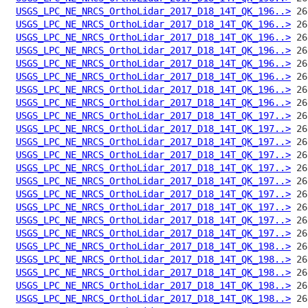
USGS_LPC_NE_NRCS_OrthoLidar_2017_D18_14T_QK_196..>
USGS_LPC_NE_NRCS_OrthoLidar_2017_D18_14T_QK_196..>
USGS_LPC_NE_NRCS_OrthoLidar_2017_D18_14T_QK_196..>
USGS_LPC_NE_NRCS_OrthoLidar_2017_D18_14T_QK_196..>
USGS_LPC_NE_NRCS_OrthoLidar_2017_D18_14T_QK_196..>
USGS_LPC_NE_NRCS_OrthoLidar_2017_D18_14T_QK_196..>
USGS_LPC_NE_NRCS_OrthoLidar_2017_D18_14T_QK_196..>
USGS_LPC_NE_NRCS_OrthoLidar_2017_D18_14T_QK_196..>
USGS_LPC_NE_NRCS_OrthoLidar_2017_D18_14T_QK_197..>
USGS_LPC_NE_NRCS_OrthoLidar_2017_D18_14T_QK_197..>
USGS_LPC_NE_NRCS_OrthoLidar_2017_D18_14T_QK_197..>
USGS_LPC_NE_NRCS_OrthoLidar_2017_D18_14T_QK_197..>
USGS_LPC_NE_NRCS_OrthoLidar_2017_D18_14T_QK_197..>
USGS_LPC_NE_NRCS_OrthoLidar_2017_D18_14T_QK_197..>
USGS_LPC_NE_NRCS_OrthoLidar_2017_D18_14T_QK_197..>
USGS_LPC_NE_NRCS_OrthoLidar_2017_D18_14T_QK_197..>
USGS_LPC_NE_NRCS_OrthoLidar_2017_D18_14T_QK_197..>
USGS_LPC_NE_NRCS_OrthoLidar_2017_D18_14T_QK_197..>
USGS_LPC_NE_NRCS_OrthoLidar_2017_D18_14T_QK_198..>
USGS_LPC_NE_NRCS_OrthoLidar_2017_D18_14T_QK_198..>
USGS_LPC_NE_NRCS_OrthoLidar_2017_D18_14T_QK_198..>
USGS_LPC_NE_NRCS_OrthoLidar_2017_D18_14T_QK_198..>
USGS_LPC_NE_NRCS_OrthoLidar_2017_D18_14T_QK_198..>