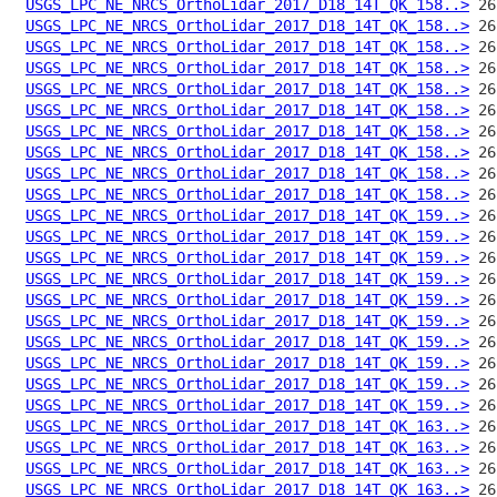
USGS_LPC_NE_NRCS_OrthoLidar_2017_D18_14T_QK_158..>
USGS_LPC_NE_NRCS_OrthoLidar_2017_D18_14T_QK_158..>
USGS_LPC_NE_NRCS_OrthoLidar_2017_D18_14T_QK_158..>
USGS_LPC_NE_NRCS_OrthoLidar_2017_D18_14T_QK_158..>
USGS_LPC_NE_NRCS_OrthoLidar_2017_D18_14T_QK_158..>
USGS_LPC_NE_NRCS_OrthoLidar_2017_D18_14T_QK_158..>
USGS_LPC_NE_NRCS_OrthoLidar_2017_D18_14T_QK_158..>
USGS_LPC_NE_NRCS_OrthoLidar_2017_D18_14T_QK_158..>
USGS_LPC_NE_NRCS_OrthoLidar_2017_D18_14T_QK_158..>
USGS_LPC_NE_NRCS_OrthoLidar_2017_D18_14T_QK_158..>
USGS_LPC_NE_NRCS_OrthoLidar_2017_D18_14T_QK_159..>
USGS_LPC_NE_NRCS_OrthoLidar_2017_D18_14T_QK_159..>
USGS_LPC_NE_NRCS_OrthoLidar_2017_D18_14T_QK_159..>
USGS_LPC_NE_NRCS_OrthoLidar_2017_D18_14T_QK_159..>
USGS_LPC_NE_NRCS_OrthoLidar_2017_D18_14T_QK_159..>
USGS_LPC_NE_NRCS_OrthoLidar_2017_D18_14T_QK_159..>
USGS_LPC_NE_NRCS_OrthoLidar_2017_D18_14T_QK_159..>
USGS_LPC_NE_NRCS_OrthoLidar_2017_D18_14T_QK_159..>
USGS_LPC_NE_NRCS_OrthoLidar_2017_D18_14T_QK_159..>
USGS_LPC_NE_NRCS_OrthoLidar_2017_D18_14T_QK_159..>
USGS_LPC_NE_NRCS_OrthoLidar_2017_D18_14T_QK_163..>
USGS_LPC_NE_NRCS_OrthoLidar_2017_D18_14T_QK_163..>
USGS_LPC_NE_NRCS_OrthoLidar_2017_D18_14T_QK_163..>
USGS_LPC_NE_NRCS_OrthoLidar_2017_D18_14T_QK_163..>