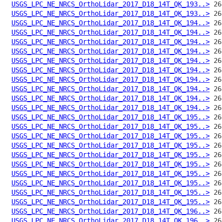
USGS_LPC_NE_NRCS_OrthoLidar_2017_D18_14T_QK_193..>
USGS_LPC_NE_NRCS_OrthoLidar_2017_D18_14T_QK_193..>
USGS_LPC_NE_NRCS_OrthoLidar_2017_D18_14T_QK_194..>
USGS_LPC_NE_NRCS_OrthoLidar_2017_D18_14T_QK_194..>
USGS_LPC_NE_NRCS_OrthoLidar_2017_D18_14T_QK_194..>
USGS_LPC_NE_NRCS_OrthoLidar_2017_D18_14T_QK_194..>
USGS_LPC_NE_NRCS_OrthoLidar_2017_D18_14T_QK_194..>
USGS_LPC_NE_NRCS_OrthoLidar_2017_D18_14T_QK_194..>
USGS_LPC_NE_NRCS_OrthoLidar_2017_D18_14T_QK_194..>
USGS_LPC_NE_NRCS_OrthoLidar_2017_D18_14T_QK_194..>
USGS_LPC_NE_NRCS_OrthoLidar_2017_D18_14T_QK_194..>
USGS_LPC_NE_NRCS_OrthoLidar_2017_D18_14T_QK_194..>
USGS_LPC_NE_NRCS_OrthoLidar_2017_D18_14T_QK_195..>
USGS_LPC_NE_NRCS_OrthoLidar_2017_D18_14T_QK_195..>
USGS_LPC_NE_NRCS_OrthoLidar_2017_D18_14T_QK_195..>
USGS_LPC_NE_NRCS_OrthoLidar_2017_D18_14T_QK_195..>
USGS_LPC_NE_NRCS_OrthoLidar_2017_D18_14T_QK_195..>
USGS_LPC_NE_NRCS_OrthoLidar_2017_D18_14T_QK_195..>
USGS_LPC_NE_NRCS_OrthoLidar_2017_D18_14T_QK_195..>
USGS_LPC_NE_NRCS_OrthoLidar_2017_D18_14T_QK_195..>
USGS_LPC_NE_NRCS_OrthoLidar_2017_D18_14T_QK_195..>
USGS_LPC_NE_NRCS_OrthoLidar_2017_D18_14T_QK_195..>
USGS_LPC_NE_NRCS_OrthoLidar_2017_D18_14T_QK_196..>
USGS_LPC_NE_NRCS_OrthoLidar_2017_D18_14T_QK_196..>