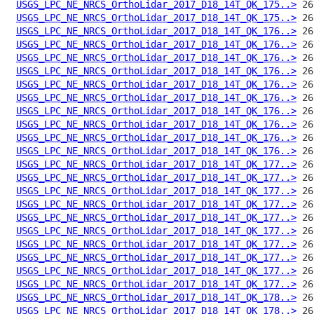
USGS_LPC_NE_NRCS_OrthoLidar_2017_D18_14T_QK_175..>
USGS_LPC_NE_NRCS_OrthoLidar_2017_D18_14T_QK_175..>
USGS_LPC_NE_NRCS_OrthoLidar_2017_D18_14T_QK_176..>
USGS_LPC_NE_NRCS_OrthoLidar_2017_D18_14T_QK_176..>
USGS_LPC_NE_NRCS_OrthoLidar_2017_D18_14T_QK_176..>
USGS_LPC_NE_NRCS_OrthoLidar_2017_D18_14T_QK_176..>
USGS_LPC_NE_NRCS_OrthoLidar_2017_D18_14T_QK_176..>
USGS_LPC_NE_NRCS_OrthoLidar_2017_D18_14T_QK_176..>
USGS_LPC_NE_NRCS_OrthoLidar_2017_D18_14T_QK_176..>
USGS_LPC_NE_NRCS_OrthoLidar_2017_D18_14T_QK_176..>
USGS_LPC_NE_NRCS_OrthoLidar_2017_D18_14T_QK_176..>
USGS_LPC_NE_NRCS_OrthoLidar_2017_D18_14T_QK_176..>
USGS_LPC_NE_NRCS_OrthoLidar_2017_D18_14T_QK_177..>
USGS_LPC_NE_NRCS_OrthoLidar_2017_D18_14T_QK_177..>
USGS_LPC_NE_NRCS_OrthoLidar_2017_D18_14T_QK_177..>
USGS_LPC_NE_NRCS_OrthoLidar_2017_D18_14T_QK_177..>
USGS_LPC_NE_NRCS_OrthoLidar_2017_D18_14T_QK_177..>
USGS_LPC_NE_NRCS_OrthoLidar_2017_D18_14T_QK_177..>
USGS_LPC_NE_NRCS_OrthoLidar_2017_D18_14T_QK_177..>
USGS_LPC_NE_NRCS_OrthoLidar_2017_D18_14T_QK_177..>
USGS_LPC_NE_NRCS_OrthoLidar_2017_D18_14T_QK_177..>
USGS_LPC_NE_NRCS_OrthoLidar_2017_D18_14T_QK_177..>
USGS_LPC_NE_NRCS_OrthoLidar_2017_D18_14T_QK_178..>
USGS_LPC_NE_NRCS_OrthoLidar_2017_D18_14T_QK_178..>